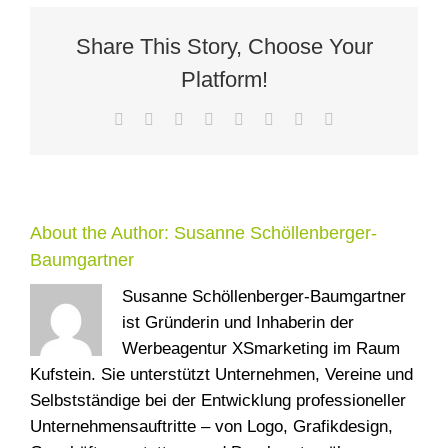
8
Share This Story, Choose Your
Platform!
Facebook
X
Reddit
LinkedIn
Tumblr
Pinterest
Vk
Email
About the Author:
Susanne Schöllenberger-
Baumgartner
Susanne Schöllenberger-Baumgartner
ist Gründerin und Inhaberin der
Werbeagentur XSmarketing im Raum
Kufstein. Sie unterstützt Unternehmen, Vereine und
Selbstständige bei der Entwicklung professioneller
Unternehmensauftritte – von Logo, Grafikdesign,