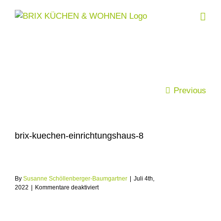
Skip
to
content
Previous
brix-kuechen-einrichtungshaus-8
By
Susanne Schöllenberger-Baumgartner
|
Juli 4th,
für
2022
|
Kommentare deaktiviert
brix-
kuechen-
einrichtungshaus-